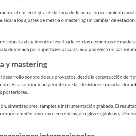
amente el núcleo digital de la zona dedicada al procesamiento anal
usical a los ajustes de mezcla o mastering sin cambiar de estación d
ano conecta visualmente el escritorio con los elementos de madera 
 sala dominada por superficies oscuras, equipos electrónicos e ilu
a y mastering
 el desarrollo sonoro de sus proyectos, desde la construcción de rit
miento. Esta continuidad permite que las decisiones tomadas dura
s posteriores.
n, sintetizadores, samples e instrumentación grabada. El resulta
corpora también texturas electrónicas, arreglos orgánicos y técni
aboraciones internacionales