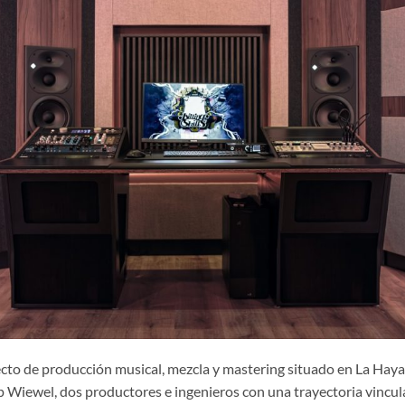
cto de producción musical, mezcla y mastering situado en La Haya
p Wiewel, dos productores e ingenieros con una trayectoria vincula