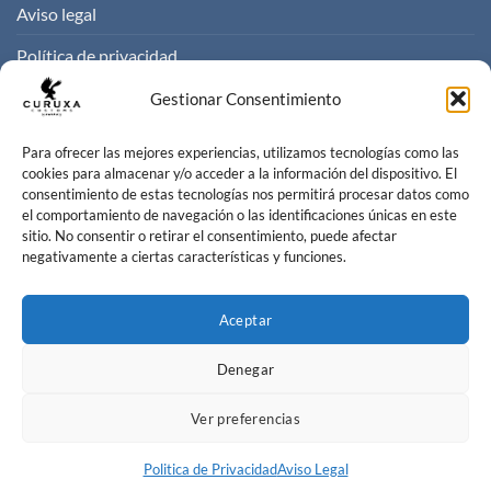
Aviso legal
Política de privacidad
Politica de cookies
Gestionar Consentimiento
Condiciones de venta
Para ofrecer las mejores experiencias, utilizamos tecnologías como las
cookies para almacenar y/o acceder a la información del dispositivo. El
consentimiento de estas tecnologías nos permitirá procesar datos como
CONTACTO
el comportamiento de navegación o las identificaciones únicas en este
sitio. No consentir o retirar el consentimiento, puede afectar
negativamente a ciertas características y funciones.
Contacta con nosotros
info@curuxacustoms.com
Aceptar
+34 984 204 525
Denegar
Ver preferencias
Politica de Privacidad
Aviso Legal
Curuxa Customs 2026 ©