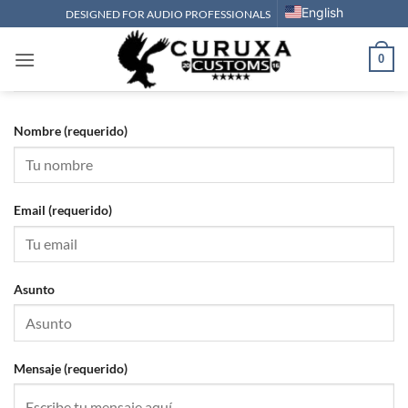
Saltar
English
DESIGNED FOR AUDIO PROFESSIONALS
al
contenido
0
Nombre (requerido)
Email (requerido)
Asunto
Mensaje (requerido)