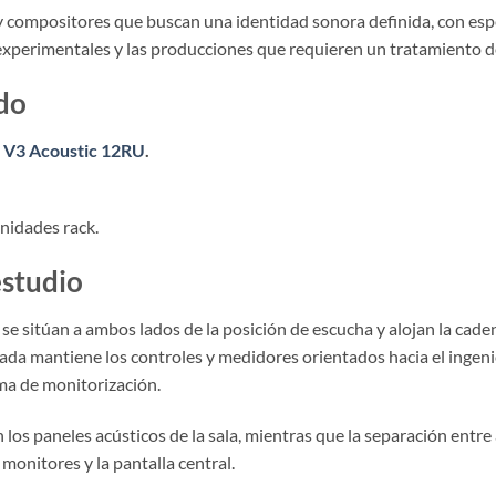
 y compositores que buscan una identidad sonora definida, con espe
 experimentales y las producciones que requieren un tratamiento d
ado
 V3 Acoustic 12RU
.
nidades rack.
estudio
e sitúan a ambos lados de la posición de escucha y alojan la cade
nada mantiene los controles y medidores orientados hacia el ingenie
ma de monitorización.
n los paneles acústicos de la sala, mientras que la separación en
s monitores y la pantalla central.