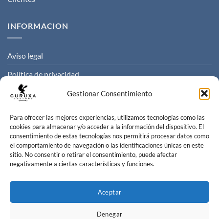
INFORMACION
Aviso legal
Política de privacidad
Politica de cookies
Gestionar Consentimiento
Condiciones de venta
Para ofrecer las mejores experiencias, utilizamos tecnologías como las
cookies para almacenar y/o acceder a la información del dispositivo. El
consentimiento de estas tecnologías nos permitirá procesar datos como
CONTACTO
el comportamiento de navegación o las identificaciones únicas en este
sitio. No consentir o retirar el consentimiento, puede afectar
negativamente a ciertas características y funciones.
Contacta con nosotros
info@curuxacustoms.com
Aceptar
+34 984 204 525
Denegar