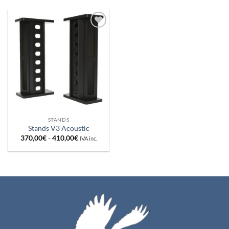
Añadir
a la
lista de
deseos
STANDS
Stands V3 Acoustic
Rango
370,00
€
-
410,00
€
IVA inc.
de
precios:
desde
370,00€
hasta
410,00€