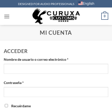
Saltar
English
DESIGNED FOR AUDIO PROFESSIONALS
al
contenido
0
MI CUENTA
ACCEDER
Obligatorio
Nombre de usuario o correo electrónico
*
Obligatorio
Contraseña
*
Recuérdame