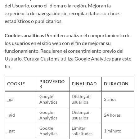
del Usuario, como el idioma o la región. Mejoran la
experiencia de navegación sin recopilar datos con fines
estadísticos o publicitarios.
Cookies analíticas
Permiten analizar el comportamiento de
los usuarios en el sitio web con el fin de mejorar su
funcionamiento. Requieren el consentimiento previo del
Usuario. Curuxa Customs utiliza Google Analytics para este
fin.
PROVEEDO
COOKIE
FINALIDAD
DURACIÓN
R
Google
Distinguir
_ga
2 años
Analytics
usuarios
Google
Distinguir
_gid
24 horas
Analytics
usuarios
Google
Limitar
_gat
1 minuto
Analytics
solicitudes