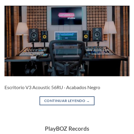
Escritorio V3 Acoustic 56RU · Acabados Negro
CONTINUAR LEYENDO
→
PlayBOZ Records