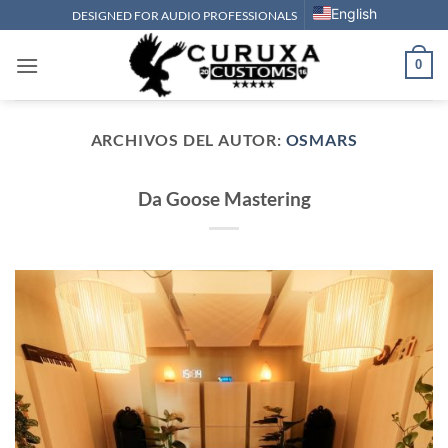
Saltar
English
DESIGNED FOR AUDIO PROFESSIONALS
al
contenido
0
ARCHIVOS DEL AUTOR:
OSMARS
Da Goose Mastering