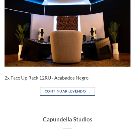
2x Face Up Rack 12RU · Acabados Negro
CONTINUAR LEYENDO
→
Capundella Studios