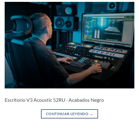
Escritorio V3 Acoustic 52RU · Acabados Negro
CONTINUAR LEYENDO
→