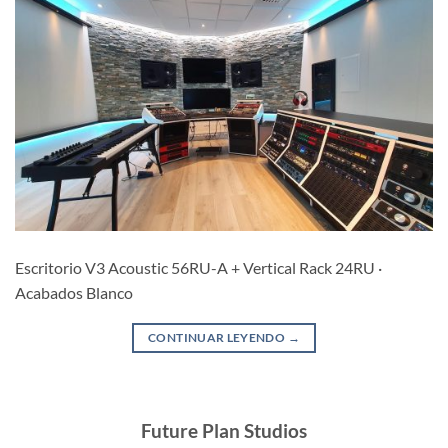
Escritorio V3 Acoustic 56RU-A + Vertical Rack 24RU ·
Acabados Blanco
CONTINUAR LEYENDO
→
Future Plan Studios