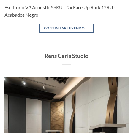
Escritorio V3 Acoustic 56RU + 2x Face Up Rack 12RU ·
Acabados Negro
CONTINUAR LEYENDO
→
Rens Caris Studio