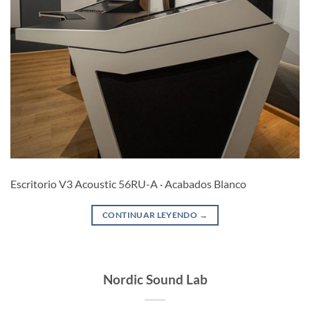
Escritorio V3 Acoustic 56RU-A · Acabados Blanco
CONTINUAR LEYENDO
→
Nordic Sound Lab