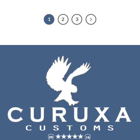
1
2
3