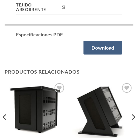
TEJIDO
Si
ABSORBENTE
Especificaciones PDF
Download
PRODUCTOS RELACIONADOS
Añadir
Añadir
a la
a la
lista de
lista de
deseos
deseos