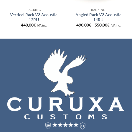
RACKING
RACKING
Vertical Rack V3 Acoustic
Angled Rack V3 Acoustic
12RU
14RU
Rango
440,00
€
490,00
€
-
550,00
€
IVA inc.
IVA inc.
de
precios:
desde
490,00€
hasta
550,00€