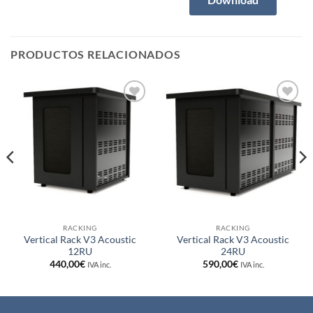
PRODUCTOS RELACIONADOS
Añadir
Añadir
a la
a la
lista de
lista de
deseos
deseos
RACKING
RACKING
Vertical Rack V3 Acoustic
Vertical Rack V3 Acoustic
12RU
24RU
440,00
€
590,00
€
IVA inc.
IVA inc.