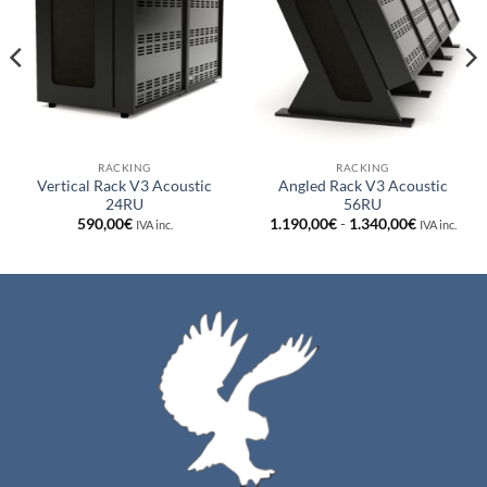
a la
a la
lista de
lista de
deseos
deseos
RACKING
RACKING
Vertical Rack V3 Acoustic
Angled Rack V3 Acoustic
24RU
56RU
Rango
590,00
€
1.190,00
€
-
1.340,00
€
IVA inc.
IVA inc.
de
precios:
desde
1.190,00€
hasta
1.340,00€