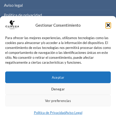
Aviso legal
Política de privacidad
Politica de cookies
Gestionar Consentimiento
Condiciones de venta
Para ofrecer las mejores experiencias, utilizamos tecnologías como las
cookies para almacenar y/o acceder a la información del dispositivo. El
consentimiento de estas tecnologías nos permitirá procesar datos como
CONTACTO
el comportamiento de navegación o las identificaciones únicas en este
sitio. No consentir o retirar el consentimiento, puede afectar
negativamente a ciertas características y funciones.
Contacta con nosotros
info@curuxacustoms.com
Aceptar
+34 984 204 525
Denegar
Ver preferencias
Politica de Privacidad
Aviso Legal
Curuxa Customs 2026 ©