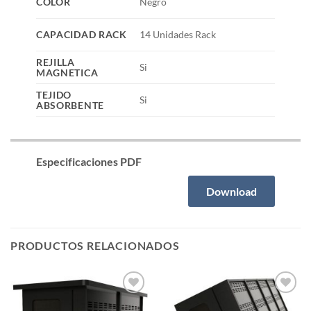
COLOR
Negro
CAPACIDAD RACK
14 Unidades Rack
REJILLA
Si
MAGNETICA
TEJIDO
Si
ABSORBENTE
Especificaciones PDF
Download
PRODUCTOS RELACIONADOS
Añadir
Añadir