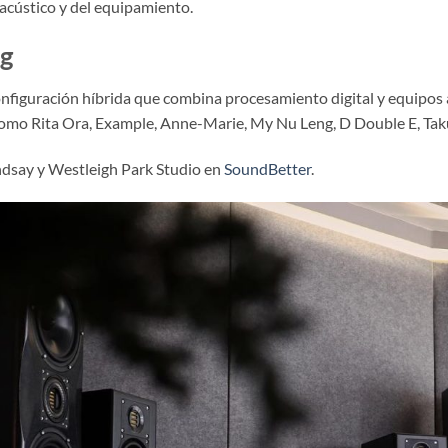
acústico y del equipamiento.
ng
nfiguración híbrida que combina procesamiento digital y equipos a
 como Rita Ora, Example, Anne-Marie, My Nu Leng, D Double E, Tak
dsay y Westleigh Park Studio en
SoundBetter
.