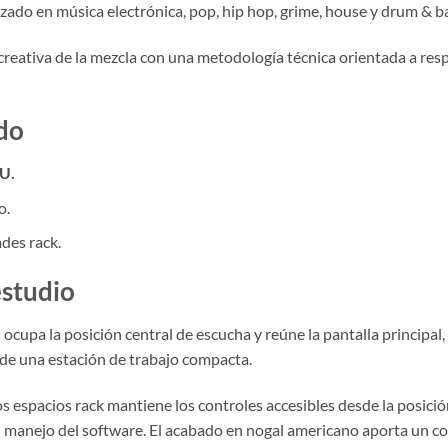
zado en música electrónica, pop, hip hop, grime, house y drum & b
reativa de la mezcla con una metodología técnica orientada a respe
ado
RU.
o.
des rack.
estudio
cupa la posición central de escucha y reúne la pantalla principal, l
de una estación de trabajo compacta.
s espacios rack mantiene los controles accesibles desde la posición 
el manejo del software. El acabado en nogal americano aporta un con