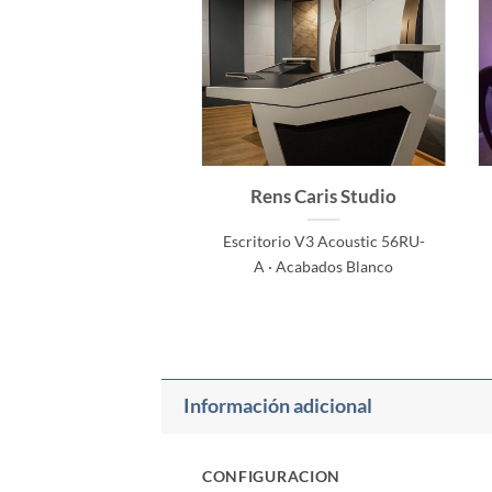
oteque Studios
Rens Caris Studio
rio V3 Acoustic 56RU ·
Escritorio V3 Acoustic 56RU-
cabados Negro
A · Acabados Blanco
Información adicional
CONFIGURACION