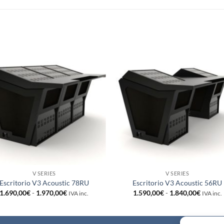
S
Añadir
Aña
a la
a 
lista de
list
deseos
des
+
V SERIES
V SERIES
Escritorio V3 Acoustic 78RU
Escritorio V3 Acoustic 56RU
Rango
Rango
1.690,00
€
-
1.970,00
€
1.590,00
€
-
1.840,00
€
IVA inc.
IVA inc.
de
de
precios:
precios
desde
desde
1.690,00€
1.590,0