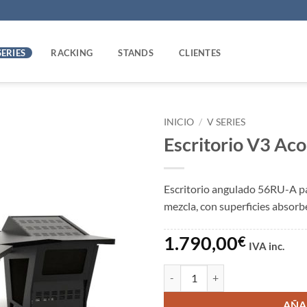
SERIES
RACKING
STANDS
CLIENTES
INICIO
/
V SERIES
Escritorio V3 Ac
Añadir
a la
lista
Escritorio angulado 56RU-A pa
de
mezcla, con superficies absor
deseos
1.790,00
€
IVA inc.
Escritorio V3 Acoustic 56RU-A c
AÑA