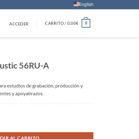
English
0
CARRITO /
0,00
€
ACCEDER
oustic 56RU-A
ra estudios de grabación, producción y
bentes y apoyabrazos.
antidad
DIR AL CARRITO