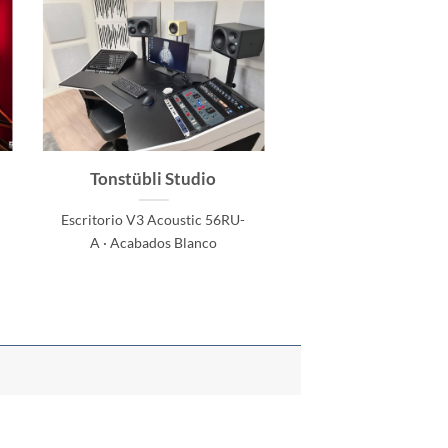
Tonstübli Studio
Nordic Sound 
Escritorio V3 Acoustic 56RU-
Escritorio V3 Acoust
A · Acabados Blanco
A + 2x Rack 930 Ser
Acabados Palisandro 