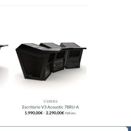
dir
Añadir
la
a la
a de
lista de
eos
deseos
+
V SERIES
Escritorio V3 Acoustic 78RU-A
Rango
1.990,00
€
-
2.290,00
€
IVA inc.
de
:
precios:
desde
0€
1.990,00€